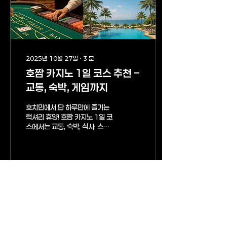
2025년 10월 27일
∙
3
분
호짬 카지노 1일 코스 추천 –
교통, 숙박, 게임까지
호치민에서 단 하루만에 즐기는
럭셔리 휴양! 호짬 카지노 1일 코
스에서는 교통, 숙박, 식사, 스파,
게임까지 모두 포함된 완벽한 일
정으로 여행과 엔터테인먼트를
동시에 경험할 수 있습니다.
65
0
더보기