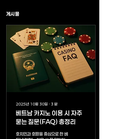
게시물
2025년 10월 30일
∙
3
분
베트남 카지노 이용 시 자주
묻는 질문(FAQ) 총정리
호치민과 호짬을 중심으로 한 베