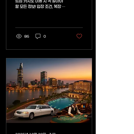
트남 카지노 이용 시 꼭 알아야
할 모든 정보! 입장 조건, 복장 규
정, 환전, 팁 문화, 게임 종류 등
초보자들이 가장 많이 묻는 질문
을 정리한 완벽한 FAQ 가이드
입니다.
86
0