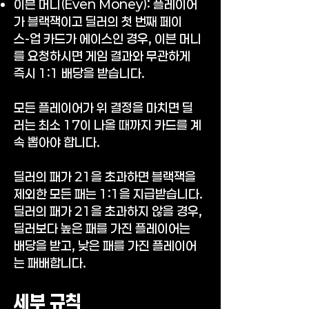
이븐 머니(Even Money): 플레이어
가 블랙잭이고 딜러의 첫 번째 페이
스‑업 카드가 에이스인 경우, 이븐 머니
를 요청하시면 게임 결과와 무관하게
즉시 1:1 배당을 받습니다.
모든 플레이어가 위 결정을 마치면 딜
러는 최소 17이 나올 때까지 카드를 계
속 뽑아야 합니다.
딜러의 패가 21을 초과하면 블랙잭을
제외한 모든 패는 1:1을 지급받습니다.
딜러의 패가 21을 초과하지 않을 경우,
딜러보다 높은 패를 가진 플레이어는
배당을 받고, 낮은 패를 가진 플레이어
는 패배합니다.
세부 규칙