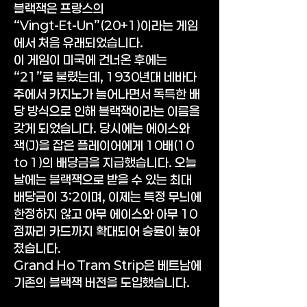
블랙잭은 프랑스의
“Vingt‑Et‑Un”(20+1)이라는 게임
에서 처음 유래되었습니다.
이 게임이 미국에 건너온 후에는
“21”로 불렸는데, 1930년대 네바다
주에서 카지노가 늘어나면서 독특한 배
당 방식으로 인해 블랙잭이라는 이름을
갖게 되었습니다. 당시에는 에이스와
잭(J)을 잡은 플레이어에게 10배(10
to 1)의 배당금을 지급했습니다. 오늘
날에는 블랙잭으로 받을 수 있는 최대
배당금이 3:2이며, 이제는 특정 무늬에
한정하지 않고 아무 에이스와 아무 10
점짜리 카드까지 확대되어 승률이 높아
졌습니다.
Grand Ho Tram Strip은 베트남에
기존의 블랙잭 버전을 도입했습니다.