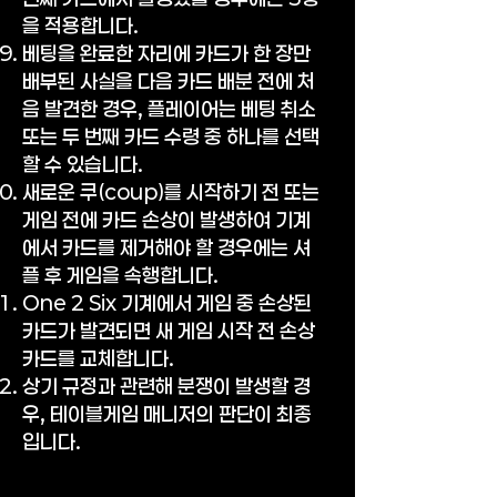
을 적용합니다.
베팅을 완료한 자리에 카드가 한 장만
배부된 사실을 다음 카드 배분 전에 처
음 발견한 경우, 플레이어는 베팅 취소
또는 두 번째 카드 수령 중 하나를 선택
할 수 있습니다.
새로운 쿠(coup)를 시작하기 전 또는
게임 전에 카드 손상이 발생하여 기계
에서 카드를 제거해야 할 경우에는 셔
플 후 게임을 속행합니다.
One 2 Six 기계에서 게임 중 손상된
카드가 발견되면 새 게임 시작 전 손상
카드를 교체합니다.
상기 규정과 관련해 분쟁이 발생할 경
우, 테이블게임 매니저의 판단이 최종
입니다.