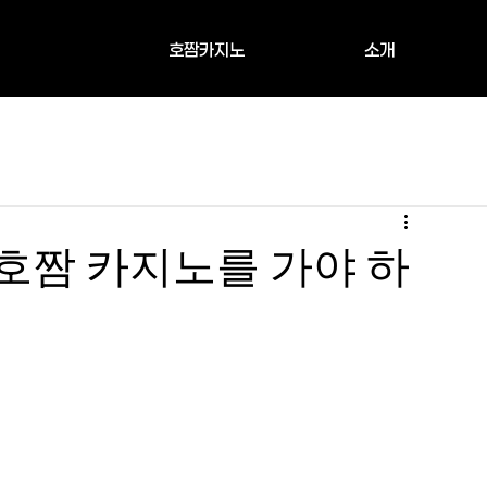
호짬카지노
소개
호짬 카지노를 가야 하