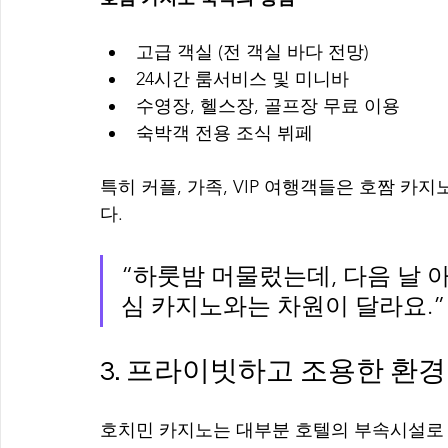
고급 객실 (전 객실 바다 전망)
24시간 룸서비스 및 미니바
수영장, 헬스장, 골프장 무료 이용
숙박객 전용 조식 뷔페
특히 커플, 가족, VIP 여행객들은 호짬 
다.
“하룻밤 머물렀는데, 다음 날 
심 카지노와는 차원이 달라요.”
3. 프라이빗하고 조용한 환경
호치민 카지노는 대부분 호텔의 부속시설로 운