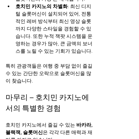
호치민 카지노의 차별화
: 최신 디지
털 슬롯머신이 설치되어 있어, 전통
적인 레버 방식부터 최신 영상 슬롯
까지 다양한 스타일을 경험할 수 있
습니다. 또한 누적 잭팟 시스템을 운
영하는 경우가 많아, 큰 금액의 보너
스를 노릴 수 있는 기회가 있습니다.
특히 관광객들은 여행 중 부담 없이 즐길 
수 있는 간단한 오락으로 슬롯머신을 많
이 찾습니다.
마무리 – 호치민 카지노에
서의 특별한 경험
호치민 카지노에서 즐길 수 있는 
바카라, 
블랙잭, 슬롯머신
은 각각 다른 매력과 재