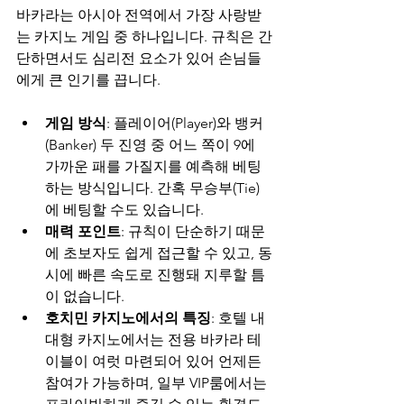
바카라는 아시아 전역에서 가장 사랑받
는 카지노 게임 중 하나입니다. 규칙은 간
단하면서도 심리전 요소가 있어 손님들
에게 큰 인기를 끕니다.
게임 방식
: 플레이어(Player)와 뱅커
(Banker) 두 진영 중 어느 쪽이 9에 
가까운 패를 가질지를 예측해 베팅
하는 방식입니다. 간혹 무승부(Tie)
에 베팅할 수도 있습니다.
매력 포인트
: 규칙이 단순하기 때문
에 초보자도 쉽게 접근할 수 있고, 동
시에 빠른 속도로 진행돼 지루할 틈
이 없습니다.
호치민 카지노에서의 특징
: 호텔 내 
대형 카지노에서는 전용 바카라 테
이블이 여럿 마련되어 있어 언제든 
참여가 가능하며, 일부 VIP룸에서는 