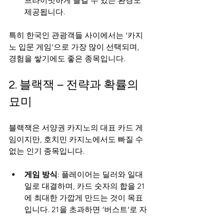
프라이빗하게 즐길 수 있는 환경도 
제공됩니다.
특히 한국인 관광객들 사이에서는 ‘카지
노 입문 게임’으로 가장 많이 선택되며, 
경험을 쌓기에도 좋은 종목입니다.
2. 블랙잭 – 전략과 확률의 
묘미
블랙잭은 서양권 카지노의 대표 카드 게
임이지만, 호치민 카지노에서도 빠질 수 
없는 인기 종목입니다.
게임 방식
: 플레이어는 딜러와 일대
일로 대결하며, 카드 숫자의 합을 21
에 최대한 가깝게 만드는 것이 목표
입니다. 21을 초과하면 ‘버스트’로 자